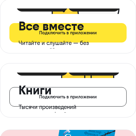
399 ₽ в мес
21 ₽ в день
Все вместе
Подключить в приложении
Читайте и слушайте — без
ограничений*
299 ₽ в мес
14 ₽ в день
Книги
Подключить в приложении
Тысячи произведений
с доступом офлайн