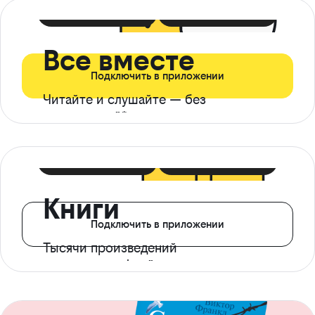
399 ₽ в мес
21 ₽ в день
Все вместе
Подключить в приложении
Читайте и слушайте — без
ограничений*
299 ₽ в мес
14 ₽ в день
Книги
Подключить в приложении
Тысячи произведений
с доступом офлайн