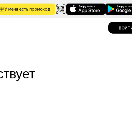
У меня есть промокод
войт
ствует