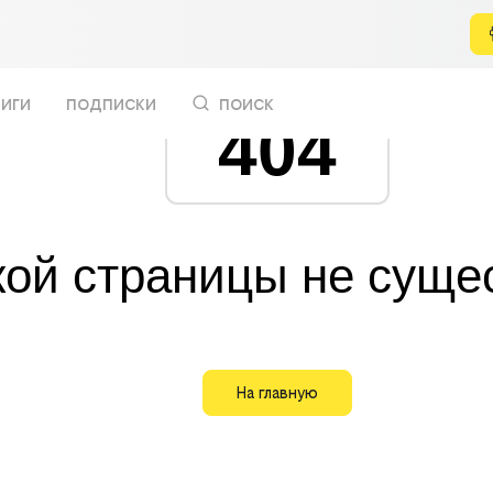
иги
подписки
поиск
404
кой страницы не суще
На главную