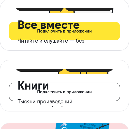
399 ₽ в мес
21 ₽ в день
Все вместе
Подключить в приложении
Читайте и слушайте — без
ограничений*
299 ₽ в мес
14 ₽ в день
Книги
Подключить в приложении
Тысячи произведений
с доступом офлайн