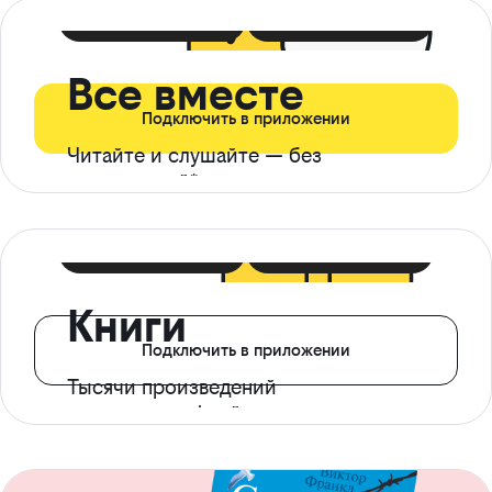
399 ₽ в мес
21 ₽ в день
Все вместе
Подключить в приложении
Читайте и слушайте — без
ограничений*
299 ₽ в мес
14 ₽ в день
Книги
Подключить в приложении
Тысячи произведений
с доступом офлайн