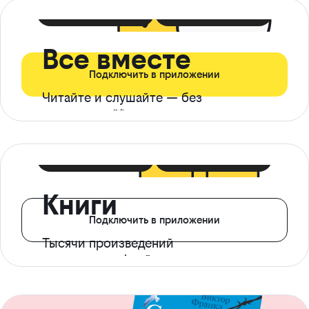
399 ₽ в мес
21 ₽ в день
Все вместе
Подключить в приложении
Читайте и слушайте — без
ограничений*
299 ₽ в мес
14 ₽ в день
Книги
Подключить в приложении
Тысячи произведений
с доступом офлайн