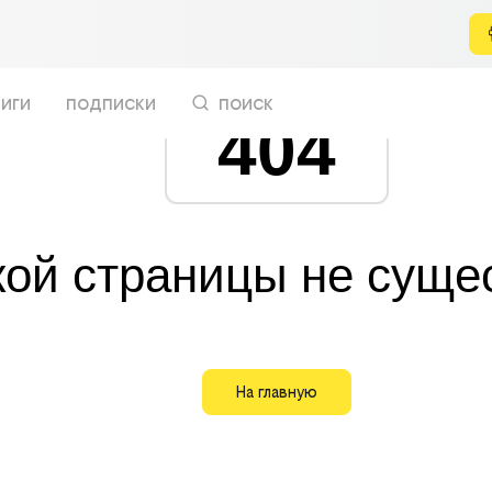
иги
подписки
поиск
404
кой страницы не суще
На главную