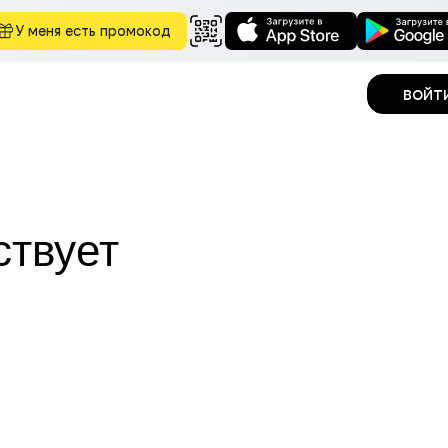
У меня есть промокод
войт
ствует