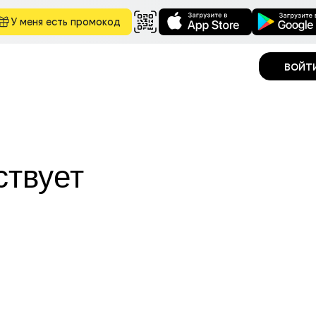
У меня есть промокод
войт
ствует