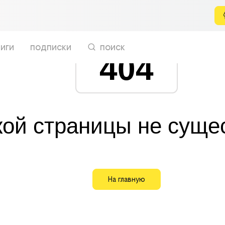
иги
подписки
поиск
404
кой страницы не суще
На главную