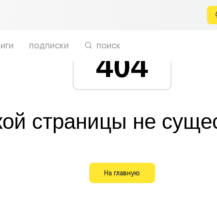
иги
подписки
поиск
404
кой страницы не суще
На главную