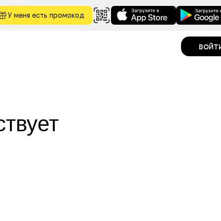
У меня есть промокод
войт
ствует