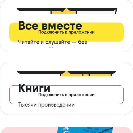
399 ₽ в мес
21 ₽ в день
Все вместе
Подключить в приложении
Читайте и слушайте — без
ограничений*
299 ₽ в мес
14 ₽ в день
Книги
Подключить в приложении
Тысячи произведений
с доступом офлайн