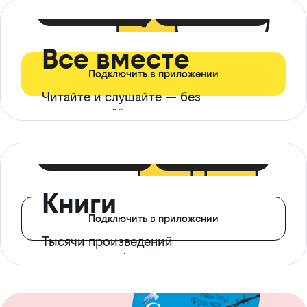
399 ₽ в мес
21 ₽ в день
Все вместе
Подключить в приложении
Читайте и слушайте — без
ограничений*
299 ₽ в мес
14 ₽ в день
Книги
Подключить в приложении
Тысячи произведений
с доступом офлайн