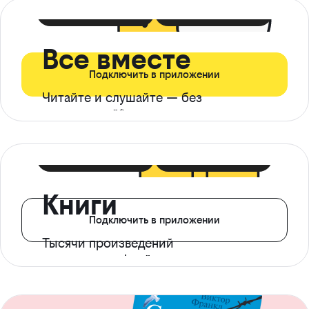
399 ₽ в мес
21 ₽ в день
Все вместе
Подключить в приложении
Читайте и слушайте — без
ограничений*
299 ₽ в мес
14 ₽ в день
Книги
Подключить в приложении
Тысячи произведений
с доступом офлайн