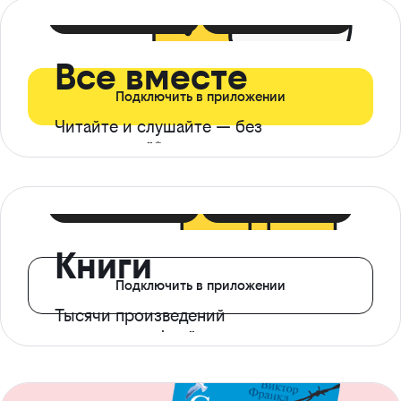
399 ₽ в мес
21 ₽ в день
Все вместе
Подключить в приложении
Читайте и слушайте — без
ограничений*
299 ₽ в мес
14 ₽ в день
Книги
Подключить в приложении
Тысячи произведений
с доступом офлайн