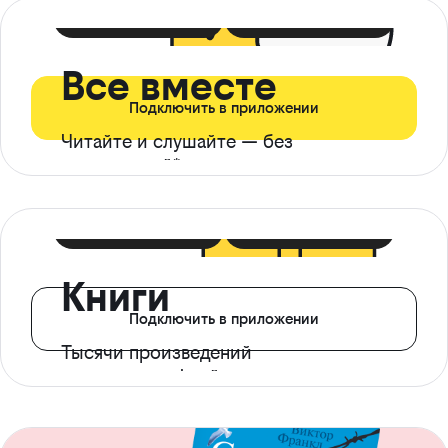
399 ₽ в мес
21 ₽ в день
Все вместе
Подключить в приложении
Читайте и слушайте — без
ограничений*
299 ₽ в мес
14 ₽ в день
Книги
Подключить в приложении
Тысячи произведений
с доступом офлайн