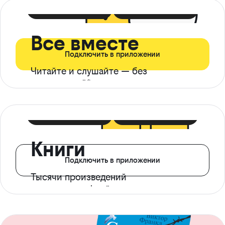
399 ₽ в мес
21 ₽ в день
Все вместе
Подключить в приложении
Читайте и слушайте — без
ограничений*
299 ₽ в мес
14 ₽ в день
Книги
Подключить в приложении
Тысячи произведений
с доступом офлайн