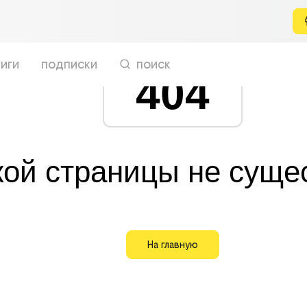
иги
подписки
поиск
404
кой страницы не суще
На главную