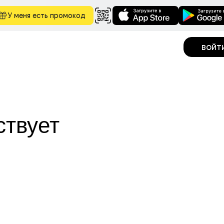
У меня есть промокод
войт
ствует