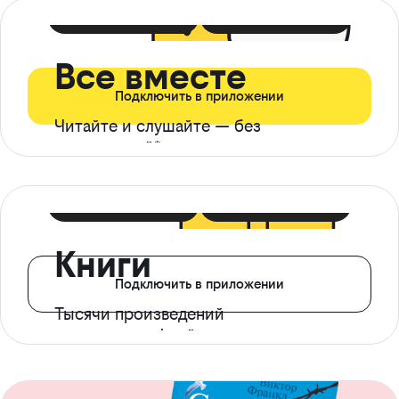
399 ₽ в мес
21 ₽ в день
Все вместе
Подключить в приложении
Читайте и слушайте — без
ограничений*
299 ₽ в мес
14 ₽ в день
Книги
Подключить в приложении
Тысячи произведений
с доступом офлайн