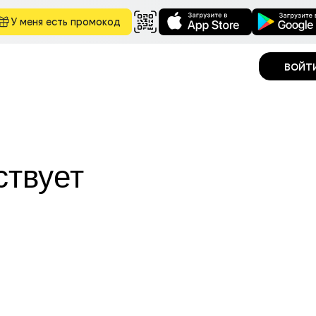
У меня есть промокод
войт
ствует