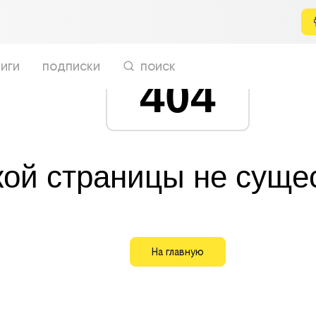
иги
подписки
поиск
404
кой страницы не суще
На главную