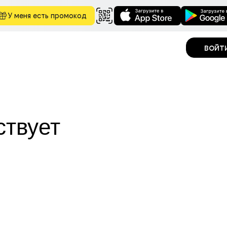
У меня есть промокод
войт
ствует