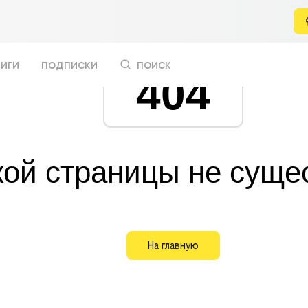
иги
подписки
поиск
404
кой страницы не суще
На главную