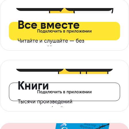
399 ₽ в мес
21 ₽ в день
Все вместе
Подключить в приложении
Читайте и слушайте — без
ограничений*
299 ₽ в мес
14 ₽ в день
Книги
Подключить в приложении
Тысячи произведений
с доступом офлайн