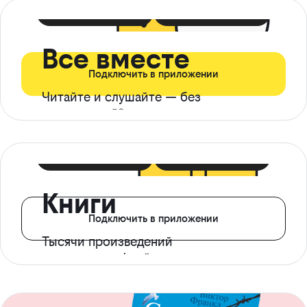
399 ₽ в мес
21 ₽ в день
Все вместе
Подключить в приложении
Читайте и слушайте — без
ограничений*
299 ₽ в мес
14 ₽ в день
Книги
Подключить в приложении
Тысячи произведений
с доступом офлайн