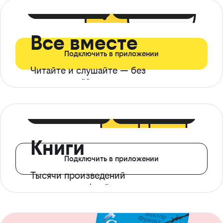
399 ₽ в мес
21 ₽ в день
Все вместе
Подключить в приложении
Читайте и слушайте — без
ограничений*
299 ₽ в мес
14 ₽ в день
Книги
Подключить в приложении
Тысячи произведений
с доступом офлайн