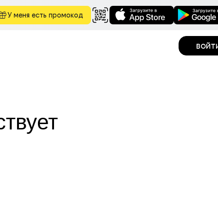
У меня есть промокод
войт
ствует