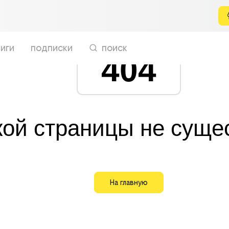
иги
подписки
поиск
404
кой страницы не суще
На главную