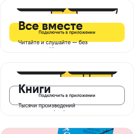
399 ₽ в мес
21 ₽ в день
Все вместе
Подключить в приложении
Читайте и слушайте — без
ограничений*
299 ₽ в мес
14 ₽ в день
Книги
Подключить в приложении
Тысячи произведений
с доступом офлайн