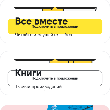
399 ₽ в мес
21 ₽ в день
Все вместе
Подключить в приложении
Читайте и слушайте — без
ограничений*
299 ₽ в мес
14 ₽ в день
Книги
Подключить в приложении
Тысячи произведений
с доступом офлайн