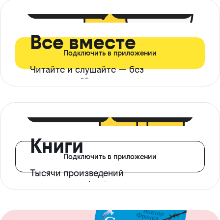
399 ₽ в мес
21 ₽ в день
Все вместе
Подключить в приложении
Читайте и слушайте — без
ограничений*
299 ₽ в мес
14 ₽ в день
Книги
Подключить в приложении
Тысячи произведений
с доступом офлайн