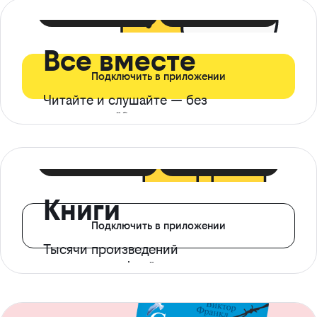
399 ₽ в мес
21 ₽ в день
Все вместе
Подключить в приложении
Читайте и слушайте — без
ограничений*
299 ₽ в мес
14 ₽ в день
Книги
Подключить в приложении
Тысячи произведений
с доступом офлайн