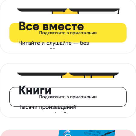
399 ₽ в мес
21 ₽ в день
Все вместе
Подключить в приложении
Читайте и слушайте — без
ограничений*
299 ₽ в мес
14 ₽ в день
Книги
Подключить в приложении
Тысячи произведений
с доступом офлайн