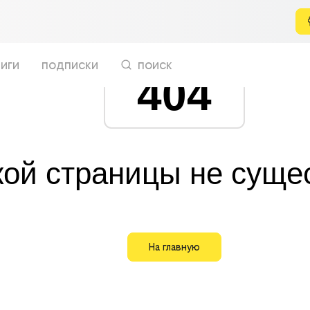
иги
подписки
поиск
404
кой страницы не суще
На главную