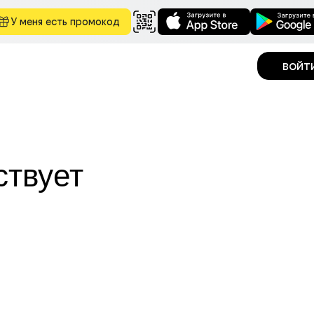
У меня есть промокод
войт
ствует