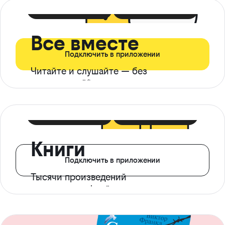
399 ₽ в мес
21 ₽ в день
Все вместе
Подключить в приложении
Читайте и слушайте — без
ограничений*
299 ₽ в мес
14 ₽ в день
Книги
Подключить в приложении
Тысячи произведений
с доступом офлайн