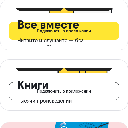
399 ₽ в мес
21 ₽ в день
Все вместе
Подключить в приложении
Читайте и слушайте — без
ограничений*
299 ₽ в мес
14 ₽ в день
Книги
Подключить в приложении
Тысячи произведений
с доступом офлайн