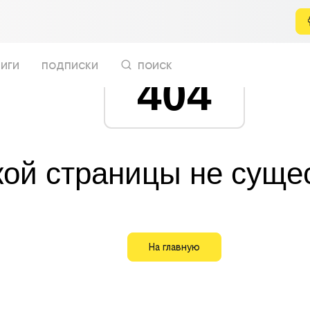
иги
подписки
поиск
404
кой страницы не суще
На главную