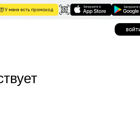
У меня есть промокод
войт
ствует