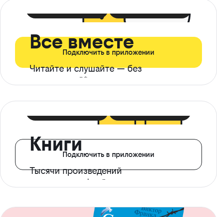
399 ₽ в мес
21 ₽ в день
Все вместе
Подключить в приложении
Читайте и слушайте — без
ограничений*
299 ₽ в мес
14 ₽ в день
Книги
Подключить в приложении
Тысячи произведений
с доступом офлайн