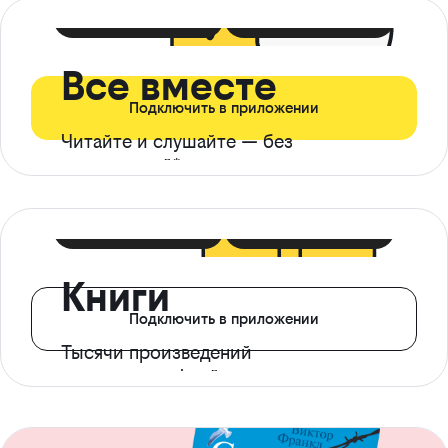
399 ₽ в мес
21 ₽ в день
Все вместе
Подключить в приложении
Читайте и слушайте — без
ограничений*
299 ₽ в мес
14 ₽ в день
Книги
Подключить в приложении
Тысячи произведений
с доступом офлайн