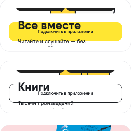
399 ₽ в мес
21 ₽ в день
Все вместе
Подключить в приложении
Читайте и слушайте — без
ограничений*
299 ₽ в мес
14 ₽ в день
Книги
Подключить в приложении
Тысячи произведений
с доступом офлайн