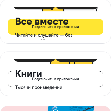
399 ₽ в мес
21 ₽ в день
Все вместе
Подключить в приложении
Читайте и слушайте — без
ограничений*
299 ₽ в мес
14 ₽ в день
Книги
Подключить в приложении
Тысячи произведений
с доступом офлайн