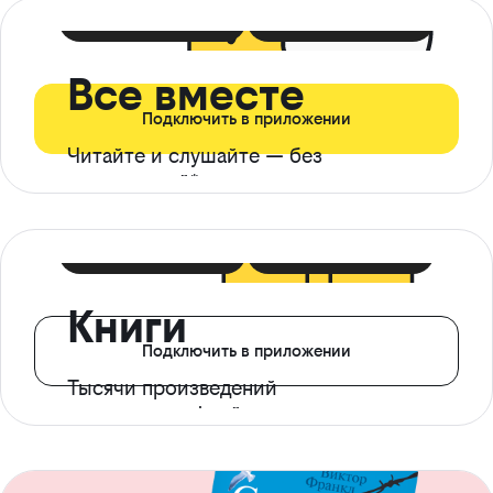
399 ₽ в мес
21 ₽ в день
Все вместе
Подключить в приложении
Читайте и слушайте — без
ограничений*
299 ₽ в мес
14 ₽ в день
Книги
Подключить в приложении
Тысячи произведений
с доступом офлайн