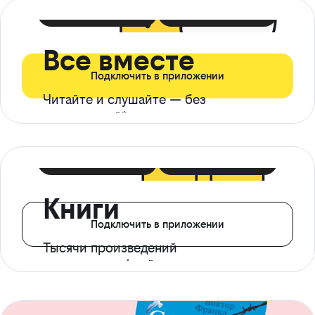
399 ₽ в мес
21 ₽ в день
Все вместе
Подключить в приложении
Читайте и слушайте — без
ограничений*
299 ₽ в мес
14 ₽ в день
Книги
Подключить в приложении
Тысячи произведений
с доступом офлайн