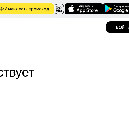
У меня есть промокод
войт
ствует