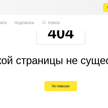
иги
подписки
поиск
404
кой страницы не суще
На главную