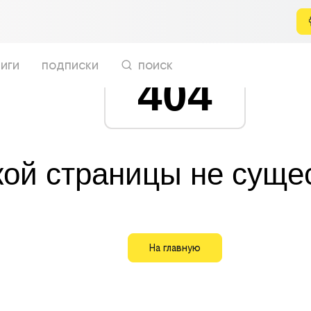
иги
подписки
поиск
404
кой страницы не суще
На главную