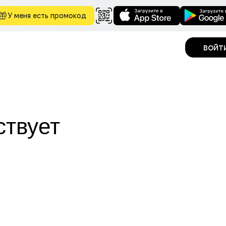
У меня есть промокод
войт
ствует