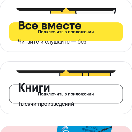
399 ₽ в мес
21 ₽ в день
Все вместе
Подключить в приложении
Читайте и слушайте — без
ограничений*
299 ₽ в мес
14 ₽ в день
Книги
Подключить в приложении
Тысячи произведений
с доступом офлайн