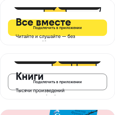
399 ₽ в мес
21 ₽ в день
Все вместе
Подключить в приложении
Читайте и слушайте — без
ограничений*
299 ₽ в мес
14 ₽ в день
Книги
Подключить в приложении
Тысячи произведений
с доступом офлайн