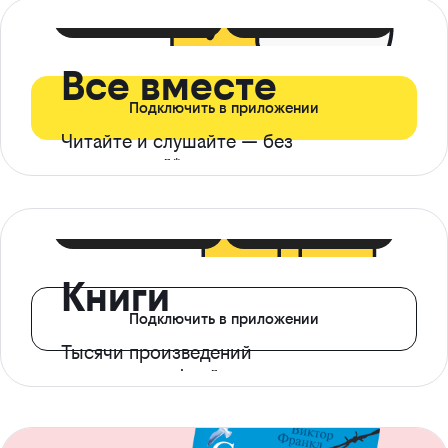
399 ₽ в мес
21 ₽ в день
Все вместе
Подключить в приложении
Читайте и слушайте — без
ограничений*
299 ₽ в мес
14 ₽ в день
Книги
Подключить в приложении
Тысячи произведений
с доступом офлайн