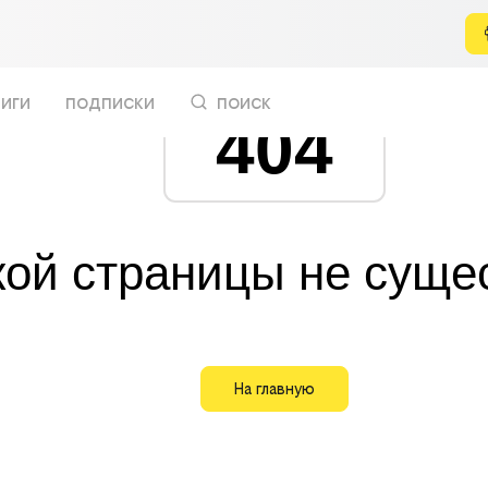
иги
подписки
поиск
404
кой страницы не суще
На главную