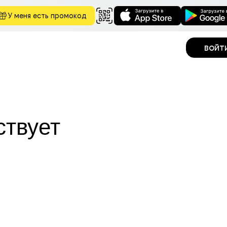
У меня есть промокод
войт
ствует