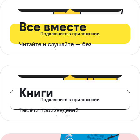
399 ₽ в мес
21 ₽ в день
Все вместе
Подключить в приложении
Читайте и слушайте — без
ограничений*
299 ₽ в мес
14 ₽ в день
Книги
Подключить в приложении
Тысячи произведений
с доступом офлайн