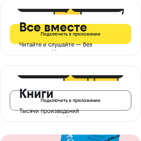
399 ₽ в мес
21 ₽ в день
Все вместе
Подключить в приложении
Читайте и слушайте — без
ограничений*
299 ₽ в мес
14 ₽ в день
Книги
Подключить в приложении
Тысячи произведений
с доступом офлайн