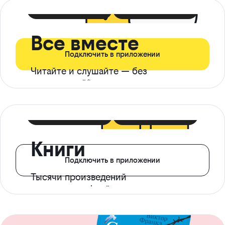
399 ₽ в мес
21 ₽ в день
Все вместе
Подключить в приложении
Читайте и слушайте — без
ограничений*
299 ₽ в мес
14 ₽ в день
Книги
Подключить в приложении
Тысячи произведений
с доступом офлайн