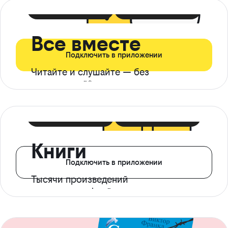
399 ₽ в мес
21 ₽ в день
Все вместе
Подключить в приложении
Читайте и слушайте — без
ограничений*
299 ₽ в мес
14 ₽ в день
Книги
Подключить в приложении
Тысячи произведений
с доступом офлайн