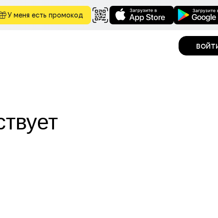
У меня есть промокод
войт
ствует