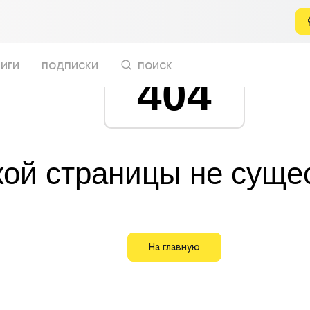
иги
подписки
поиск
404
кой страницы не суще
На главную