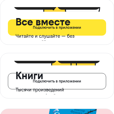
399 ₽ в мес
21 ₽ в день
Все вместе
Подключить в приложении
Читайте и слушайте — без
ограничений*
299 ₽ в мес
14 ₽ в день
Книги
Подключить в приложении
Тысячи произведений
с доступом офлайн